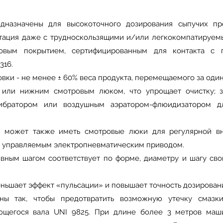
дназначены для высокоточного дозирования сыпучих пр
тация даже с трудноскользящими и/или легкокомпатируем
овым покрытием, сертифицированным для контакта с 
316.
вки - не менее ± 60% веса продукта, перемещаемого за оди
 или нижним смотровым люком, что упрощает очистку; 
вибратором или воздушным аэратором-флюидизатором 
а может также иметь смотровые люки для регулярной вн
, управляемым электропневматическим приводом.
ивным шагом соответствует по форме, диаметру и шагу св
еньшает эффект «пульсации» и повышает точность дозирован
ны так, чтобы предотвратить возможную утечку смазки
ающегося вала UNI 9825. При длине более 3 метров ма