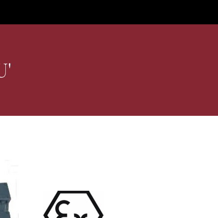
с нами
U'