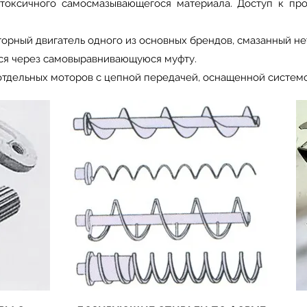
етоксичного самосмазывающегося материала. Доступ к п
орный двигатель одного из основных брендов, смазанный н
ся через самовыравнивающуюся муфту.
отдельных моторов с цепной передачей, оснащенной систем