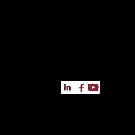
Via Rezza 24/162, Lavagna Genova I
Cap. Sociale Euro
100.000,00
N. Reg. Imprese di Genova e Codic
Fiscale
02726410109
P.IVA/VAT IT
00192510998