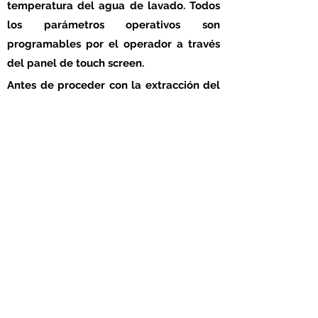
temperatura del agua de lavado. Todos
los parámetros operativos son
programables por el operador a través
del panel de touch screen.
Antes de proceder con la extracción del
carro limpio, el ventilador en el techo de
la máquina es activado para eliminar la
neblina húmeda que se forma dentro de
la cabina de lavado y prevenir la
contaminación del local cuando se abre
la puerta al terminar el ciclo.
La extracción del carro limpio y
desinfectado sucede al final de todos los
ciclos:
La máquina abre la puerta girando