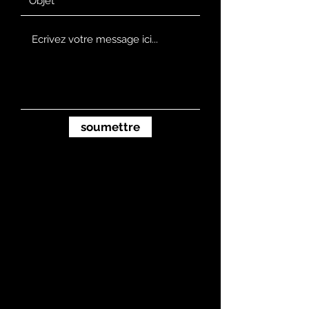
soumettre
Cristiano Torre
Engineering
Contacts
torre@torre-eng.com
+39 0185 311991