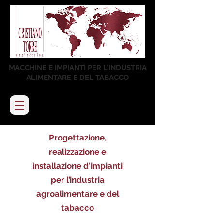
MACCHINE E IMPIANTI PER L'INDUSTRIA
ALIMENTARE E DEL TABACCO
Progettazione,
realizzazione e
installazione d'impianti
per l’industria
agroalimentare e del
tabacco