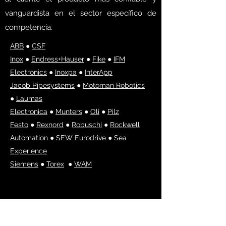
vanguardista en el sector específico de
competencia.
ABB
●
CSF
Inox
●
Endress+Hauser
●
Fike
●
IFM
Electronics
●
Inoxpa
●
InterApp
Jacob Pipesystems
●
Motoman Robotics
●
Laumas
Electronica
●
Munters
●
Oli
●
Pilz
Festo
●
Rexnord
●
Robuschi
●
Rockwell
Automation
●
SEW Eurodrive
●
Sea
Experience
Siemens
●
Torex
●
WAM
Cristiano Torre